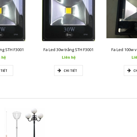
ng STH F3001
Fa Led 30w trắng STH F3001
Fa Led 100w 
 hệ
Liên hệ
Li
 TIẾT
CHI TIẾT
CH