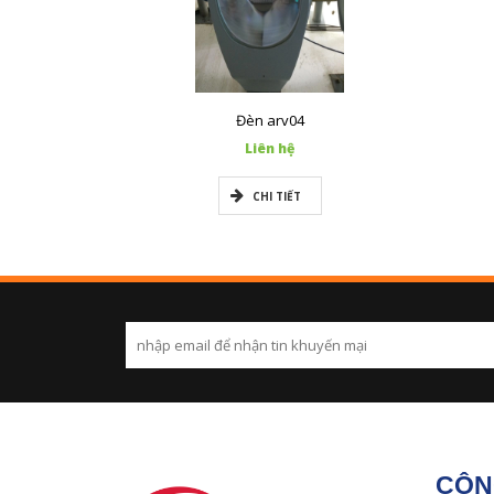
Đèn arv04
Liên hệ
CHI TIẾT
CÔN