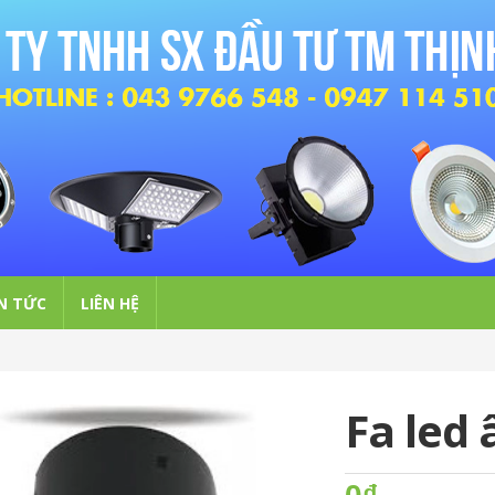
N TỨC
LIÊN HỆ
Fa led