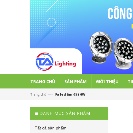
TRANG CHỦ
SẢN PHẨM
GIỚI THIỆU
TI
—›
Trang chủ
Fa led âm đất 6W
DANH MỤC SẢN PHẨM
Tất cả sản phẩm