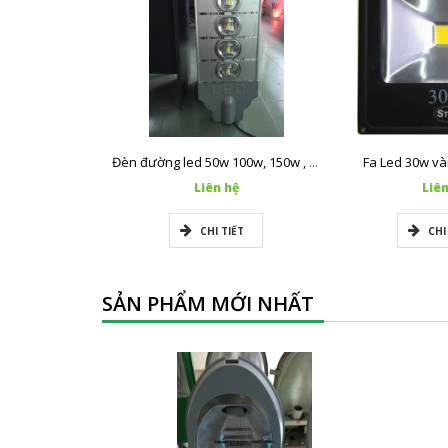
Fa Led 30w và
Đèn đường led 50w 100w, 150w , 200w, 250w
Liên hệ
Liên
CHI TIẾT
CHI
SẢN PHẨM MỚI NHẤT