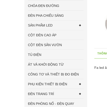
CHÓA ĐEN ĐƯỜNG
ĐÈN PHA CHIẾU SÁNG
SẢN PHẨM LED
CỘT ĐÈN CAO ÁP
CỘT ĐÈN SÂN VƯỜN
THÔNG
TỦ ĐIỆN
ÁT VÀ KHỞI ĐỘNG TỪ
Fa led 
CÔNG TƠ VÀ THIẾT BỊ ĐO ĐIỆN
PHỤ KIỆN THIẾT BỊ ĐIỆN
ĐÈN TRANG TRÍ
ĐÈN PHÒNG NỔ - ĐÈN QUAY