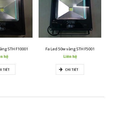
vàng STH F10001
Fa Led 50w vàng STH F5001
Fa Led 10w
ên hệ
Liên hệ
L
I TIẾT
CHI TIẾT