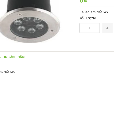
0₫
Fa led âm đất 6W
SỐ LƯỢNG
 TIN SẢN PHẨM
âm đất 6W