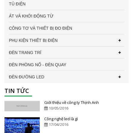
TỦ ĐIỆN
ÁT VÀ KHỞI ĐỘNG TỪ
CÔNG TƠ VÀ THIẾT BỊ ĐO ĐIỆN
PHỤ KIỆN THIẾT BỊ ĐIỆN
ĐÈN TRANG TRÍ
ĐÈN PHÒNG NỔ - ĐÈN QUAY
ĐÈN ĐƯỜNG LED
TIN TỨC
Giới thiệu về công ty Thịnh Anh
10/05/2016
Công nghệ led là gì
17/04/2016