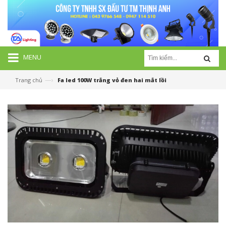
MENU
—›
Trang chủ
Fa led 100W trắng vỏ đen hai mắt lồi