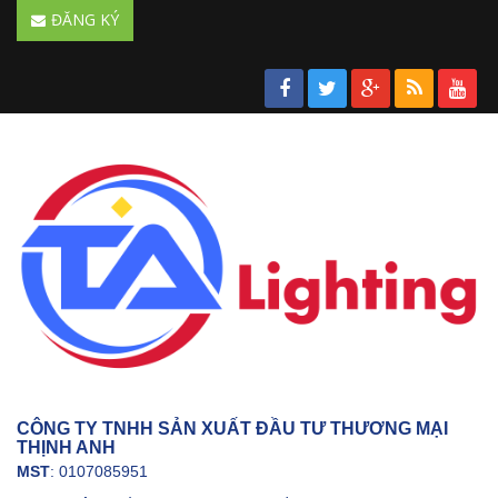
ĐĂNG KÝ
CÔNG TY TNHH SẢN XUẤT ĐẦU TƯ THƯƠNG MẠI
THỊNH ANH
MST
: 0107085951