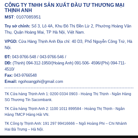
CÔNG TY TNHH SẢN XUẤT ĐẦU TƯ THƯƠNG MẠI
THỊNH ANH
MST
: 0107085951
Trụ sở chính:
Số 3, Lô 4A, Khu Đô Thị Đền Lừ 2, Phường Hoàng Văn
Thụ, Quận Hoàng Mai, TP Hà Nội, Việt Nam.
VPGD:
Cửa Hàng Thịnh Anh Địa chỉ: 40 D3, Phố Nguyễn Công Trứ, Hà
Nội.
ĐT:
043-9766-548 / 043-9766-546 /
DĐ:
(Thịnh) 094-312-1950/(Hoàng Anh) 091-506- 4596/(Phi) 094-711-
4510/
Fax:
043-9766548
Email:
ngohoangphi@gmail.com
TK Cửa hàng Thịnh Anh 1: 0200 0334 0903 - Hoàng Thị Thịnh - Ngân Hàng
SG Thương Tín Sacombank.
TK Cửa hàng Thịnh Anh 2: 1100 1011 899584 - Hoàng Thị Thịnh - Ngân
Hàng TMCP Hàng Hải VN.
TK Công ty Thịnh Anh: 191 297 99416666 – Ngô Hoàng Phi – Chi Nhánh
Hai Bà Trưng – Hà Nội.