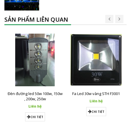
SẢN PHẨM LIÊN QUAN
Đèn đường led 50w 100w, 150w
Fa Led 30w vàng STH F3001
, 200w, 250w
Liên hệ
Liên hệ
CHI TIẾT
CHI TIẾT