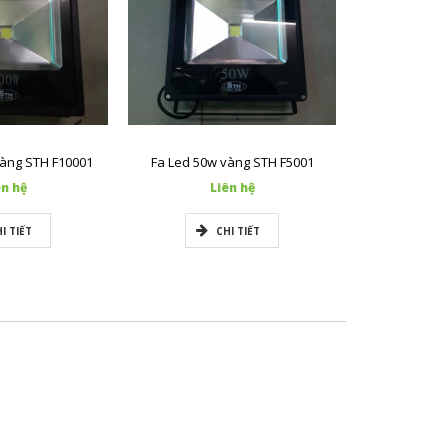
vàng STH F10001
Fa Led 50w vàng STH F5001
Fa Led 10w
ên hệ
Liên hệ
L
I TIẾT
CHI TIẾT