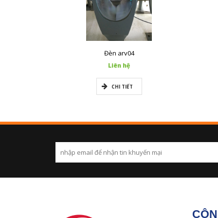
Đèn arv04
Liên hệ
CHI TIẾT
CÔN