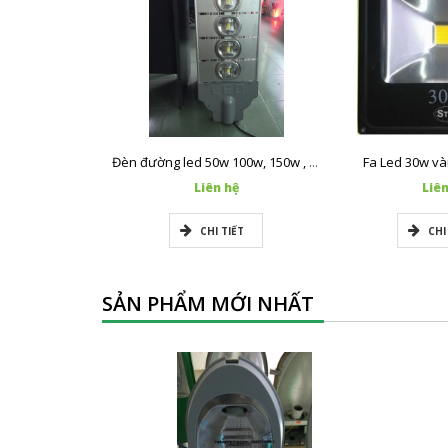
Fa Led 30w và
Đèn đường led 50w 100w, 150w , 200w, 250w
Liên hệ
Liên
CHI TIẾT
CHI
SẢN PHẨM MỚI NHẤT