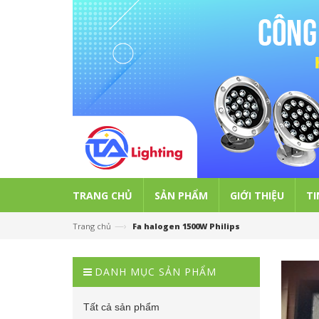
TRANG CHỦ
SẢN PHẨM
GIỚI THIỆU
TI
—›
Trang chủ
Fa halogen 1500W Philips
DANH MỤC SẢN PHẨM
Tất cả sản phẩm