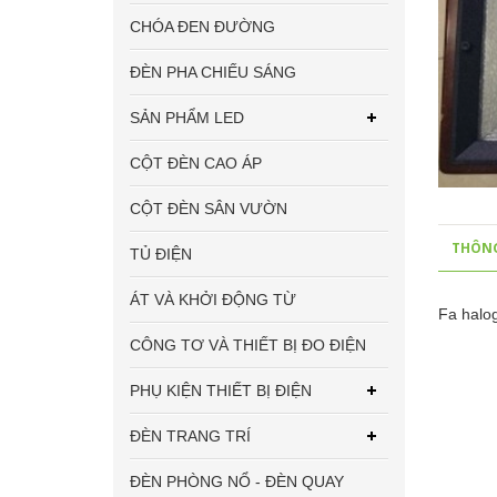
CHÓA ĐEN ĐƯỜNG
ĐÈN PHA CHIẾU SÁNG
SẢN PHẨM LED
CỘT ĐÈN CAO ÁP
CỘT ĐÈN SÂN VƯỜN
THÔNG
TỦ ĐIỆN
ÁT VÀ KHỞI ĐỘNG TỪ
Fa halo
CÔNG TƠ VÀ THIẾT BỊ ĐO ĐIỆN
PHỤ KIỆN THIẾT BỊ ĐIỆN
ĐÈN TRANG TRÍ
ĐÈN PHÒNG NỔ - ĐÈN QUAY