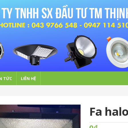
N TỨC
LIÊN HỆ
Fa hal