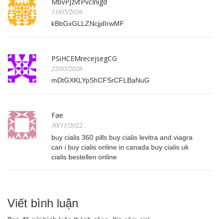
MbvPJzvtPvcInigd
31/05/2026
.
kBbGxGLLZNcjjdIrwMF
PSiHCEMrecejsegCG
22/05/2026
.
mDtGXKLYpShCFSrCFLBaNuG
Fae
30/11/2022
.
buy cialis 360 pills buy cialis levitra and viagra
can i buy cialis online in canada buy cialis uk
cialis bestellen online
Viết bình luận