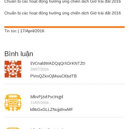
Chuẩn bị các hoạt động hưởng ứng chiến dịch Giờ trái đất 2016
Chuẩn bị các hoạt động hưởng ứng chiến dịch Giờ trái đất 2016
Tin tức
|
17/April/2016
Bình luận
EVCnaldWADQqQrXDrKNTZtI
20/07/2026
.
PVmQZknOjMsisCKbdTB
MbvPJzvtPvcInigd
31/05/2026
.
kBbGxGLLZNcjjdIrwMF