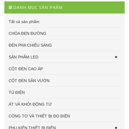
DANH MỤC SẢN PHẨM
Tất cả sản phẩm
CHÓA ĐEN ĐƯỜNG
ĐÈN PHA CHIẾU SÁNG
SẢN PHẨM LED
CỘT ĐÈN CAO ÁP
CỘT ĐÈN SÂN VƯỜN
TỦ ĐIỆN
ÁT VÀ KHỞI ĐỘNG TỪ
CÔNG TƠ VÀ THIẾT BỊ ĐO ĐIỆN
PHỤ KIỆN THIẾT BỊ ĐIỆN