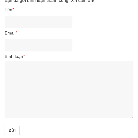
Bạn đã gửi bình luận thành công. Xin cảm ơn!
Tên
*
Email
*
Bình luận
*
GỬI