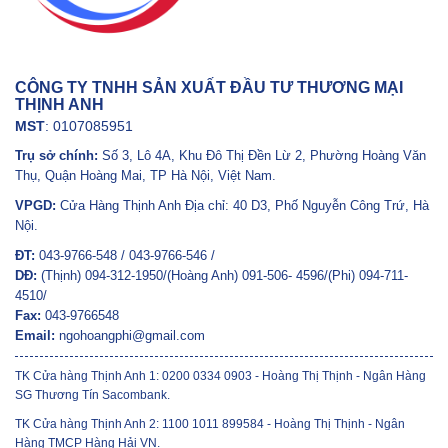
CÔNG TY TNHH SẢN XUẤT ĐẦU TƯ THƯƠNG MẠI
THỊNH ANH
MST
: 0107085951
Trụ sở chính:
Số 3, Lô 4A, Khu Đô Thị Đền Lừ 2, Phường Hoàng Văn
Thụ, Quận Hoàng Mai, TP Hà Nội, Việt Nam.
VPGD:
Cửa Hàng Thịnh Anh Địa chỉ: 40 D3, Phố Nguyễn Công Trứ, Hà
Nội.
ĐT:
043-9766-548 / 043-9766-546 /
DĐ:
(Thịnh) 094-312-1950/(Hoàng Anh) 091-506- 4596/(Phi) 094-711-
4510/
Fax:
043-9766548
Email:
ngohoangphi@gmail.com
TK Cửa hàng Thịnh Anh 1: 0200 0334 0903 - Hoàng Thị Thịnh - Ngân Hàng
SG Thương Tín Sacombank.
TK Cửa hàng Thịnh Anh 2: 1100 1011 899584 - Hoàng Thị Thịnh - Ngân
Hàng TMCP Hàng Hải VN.