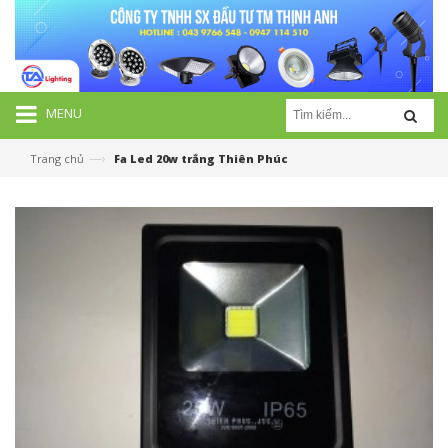
MENU
—›
Trang chủ
Fa Led 20w trắng Thiên Phúc