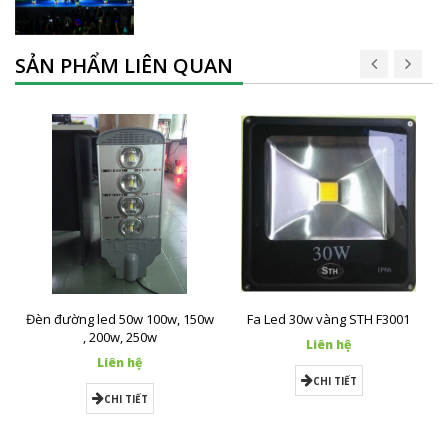
SẢN PHẨM LIÊN QUAN
Đèn đường led 50w 100w, 150w
Fa Led 30w vàng STH F3001
, 200w, 250w
Liên hệ
Liên hệ
CHI TIẾT
CHI TIẾT