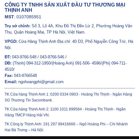
CÔNG TY TNHH SẢN XUẤT ĐẦU TƯ THƯƠNG MẠI
THỊNH ANH
MST
: 0107085951
Trụ sở chính:
Số 3, Lô 4A, Khu Đô Thị Đền Lừ 2, Phường Hoàng Văn
Thụ, Quận Hoàng Mai, TP Hà Nội, Việt Nam.
VPGD:
Cửa Hàng Thịnh Anh Địa chỉ: 40 D3, Phố Nguyễn Công Trứ, Hà
Nội.
ĐT:
043-9766-548 / 043-9766-546 /
DĐ:
(Thịnh) 094-312-1950/(Hoàng Anh) 091-506- 4596/(Phi) 094-711-
4510/
Fax:
043-9766548
Email:
ngohoangphi@gmail.com
TK Cửa hàng Thịnh Anh 1: 0200 0334 0903 - Hoàng Thị Thịnh - Ngân Hàng
SG Thương Tín Sacombank.
TK Cửa hàng Thịnh Anh 2: 1100 1011 899584 - Hoàng Thị Thịnh - Ngân
Hàng TMCP Hàng Hải VN.
TK Công ty Thịnh Anh: 191 297 99416666 – Ngô Hoàng Phi – Chi Nhánh
Hai Bà Trưng – Hà Nội.