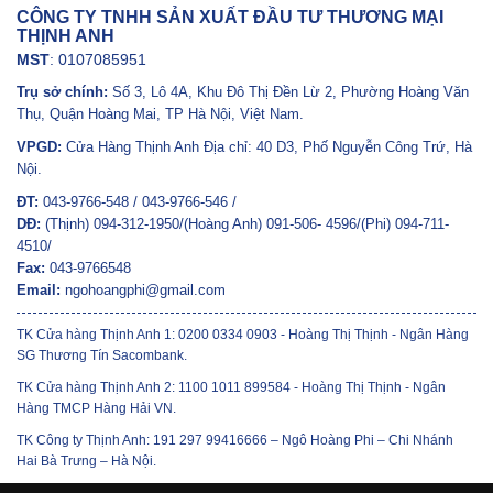
CÔNG TY TNHH SẢN XUẤT ĐẦU TƯ THƯƠNG MẠI
THỊNH ANH
MST
: 0107085951
Trụ sở chính:
Số 3, Lô 4A, Khu Đô Thị Đền Lừ 2, Phường Hoàng Văn
Thụ, Quận Hoàng Mai, TP Hà Nội, Việt Nam.
VPGD:
Cửa Hàng Thịnh Anh Địa chỉ: 40 D3, Phố Nguyễn Công Trứ, Hà
Nội.
ĐT:
043-9766-548 / 043-9766-546 /
DĐ:
(Thịnh) 094-312-1950/(Hoàng Anh) 091-506- 4596/(Phi) 094-711-
4510/
Fax:
043-9766548
Email:
ngohoangphi@gmail.com
TK Cửa hàng Thịnh Anh 1: 0200 0334 0903 - Hoàng Thị Thịnh - Ngân Hàng
SG Thương Tín Sacombank.
TK Cửa hàng Thịnh Anh 2: 1100 1011 899584 - Hoàng Thị Thịnh - Ngân
Hàng TMCP Hàng Hải VN.
TK Công ty Thịnh Anh: 191 297 99416666 – Ngô Hoàng Phi – Chi Nhánh
Hai Bà Trưng – Hà Nội.