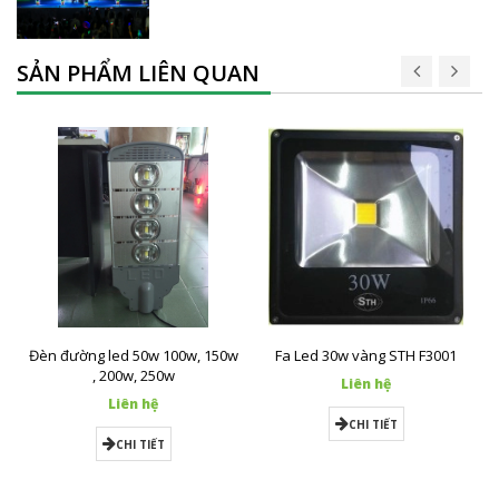
SẢN PHẨM LIÊN QUAN
Đèn đường led 50w 100w, 150w
Fa Led 30w vàng STH F3001
, 200w, 250w
Liên hệ
Liên hệ
CHI TIẾT
CHI TIẾT