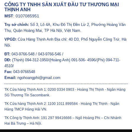
CÔNG TY TNHH SẢN XUẤT ĐẦU TƯ THƯƠNG MẠI
THỊNH ANH
MST
: 0107085951
Trụ sở chính:
Số 3, Lô 4A, Khu Đô Thị Đền Lừ 2, Phường Hoàng Văn
Thụ, Quận Hoàng Mai, TP Hà Nội, Việt Nam.
VPGD:
Cửa Hàng Thịnh Anh Địa chỉ: 40 D3, Phố Nguyễn Công Trứ, Hà
Nội.
ĐT:
043-9766-548 / 043-9766-546 /
DĐ:
(Thịnh) 094-312-1950/(Hoàng Anh) 091-506- 4596/(Phi) 094-711-
4510/
Fax:
043-9766548
Email:
ngohoangphi@gmail.com
TK Cửa hàng Thịnh Anh 1: 0200 0334 0903 - Hoàng Thị Thịnh - Ngân Hàng
SG Thương Tín Sacombank.
TK Cửa hàng Thịnh Anh 2: 1100 1011 899584 - Hoàng Thị Thịnh - Ngân
Hàng TMCP Hàng Hải VN.
TK Công ty Thịnh Anh: 191 297 99416666 – Ngô Hoàng Phi – Chi Nhánh
Hai Bà Trưng – Hà Nội.