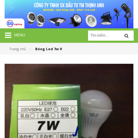
MENU
—›
Trang chủ
Bóng Led 7w V