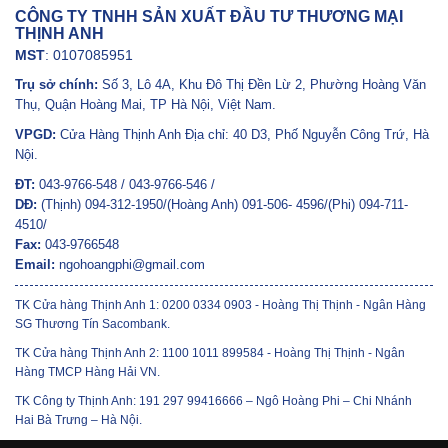
CÔNG TY TNHH SẢN XUẤT ĐẦU TƯ THƯƠNG MẠI
THỊNH ANH
MST
: 0107085951
Trụ sở chính:
Số 3, Lô 4A, Khu Đô Thị Đền Lừ 2, Phường Hoàng Văn
Thụ, Quận Hoàng Mai, TP Hà Nội, Việt Nam.
VPGD:
Cửa Hàng Thịnh Anh Địa chỉ: 40 D3, Phố Nguyễn Công Trứ, Hà
Nội.
ĐT:
043-9766-548 / 043-9766-546 /
DĐ:
(Thịnh) 094-312-1950/(Hoàng Anh) 091-506- 4596/(Phi) 094-711-
4510/
Fax:
043-9766548
Email:
ngohoangphi@gmail.com
TK Cửa hàng Thịnh Anh 1: 0200 0334 0903 - Hoàng Thị Thịnh - Ngân Hàng
SG Thương Tín Sacombank.
TK Cửa hàng Thịnh Anh 2: 1100 1011 899584 - Hoàng Thị Thịnh - Ngân
Hàng TMCP Hàng Hải VN.
TK Công ty Thịnh Anh: 191 297 99416666 – Ngô Hoàng Phi – Chi Nhánh
Hai Bà Trưng – Hà Nội.