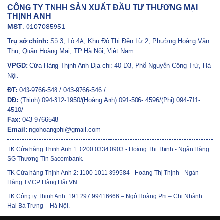
CÔNG TY TNHH SẢN XUẤT ĐẦU TƯ THƯƠNG MẠI
THỊNH ANH
MST
: 0107085951
Trụ sở chính:
Số 3, Lô 4A, Khu Đô Thị Đền Lừ 2, Phường Hoàng Văn
Thụ, Quận Hoàng Mai, TP Hà Nội, Việt Nam.
VPGD:
Cửa Hàng Thịnh Anh Địa chỉ: 40 D3, Phố Nguyễn Công Trứ, Hà
Nội.
ĐT:
043-9766-548 / 043-9766-546 /
DĐ:
(Thịnh) 094-312-1950/(Hoàng Anh) 091-506- 4596/(Phi) 094-711-
4510/
Fax:
043-9766548
Email:
ngohoangphi@gmail.com
TK Cửa hàng Thịnh Anh 1: 0200 0334 0903 - Hoàng Thị Thịnh - Ngân Hàng
SG Thương Tín Sacombank.
TK Cửa hàng Thịnh Anh 2: 1100 1011 899584 - Hoàng Thị Thịnh - Ngân
Hàng TMCP Hàng Hải VN.
TK Công ty Thịnh Anh: 191 297 99416666 – Ngô Hoàng Phi – Chi Nhánh
Hai Bà Trưng – Hà Nội.