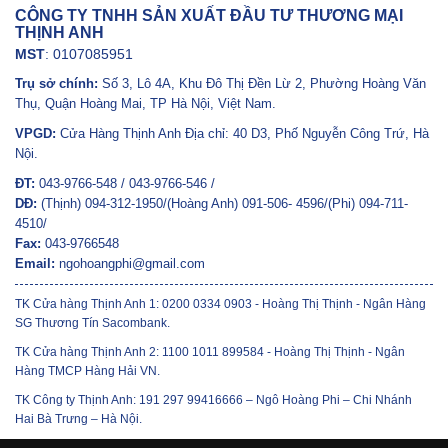
CÔNG TY TNHH SẢN XUẤT ĐẦU TƯ THƯƠNG MẠI
THỊNH ANH
MST
: 0107085951
Trụ sở chính:
Số 3, Lô 4A, Khu Đô Thị Đền Lừ 2, Phường Hoàng Văn
Thụ, Quận Hoàng Mai, TP Hà Nội, Việt Nam.
VPGD:
Cửa Hàng Thịnh Anh Địa chỉ: 40 D3, Phố Nguyễn Công Trứ, Hà
Nội.
ĐT:
043-9766-548 / 043-9766-546 /
DĐ:
(Thịnh) 094-312-1950/(Hoàng Anh) 091-506- 4596/(Phi) 094-711-
4510/
Fax:
043-9766548
Email:
ngohoangphi@gmail.com
TK Cửa hàng Thịnh Anh 1: 0200 0334 0903 - Hoàng Thị Thịnh - Ngân Hàng
SG Thương Tín Sacombank.
TK Cửa hàng Thịnh Anh 2: 1100 1011 899584 - Hoàng Thị Thịnh - Ngân
Hàng TMCP Hàng Hải VN.
TK Công ty Thịnh Anh: 191 297 99416666 – Ngô Hoàng Phi – Chi Nhánh
Hai Bà Trưng – Hà Nội.