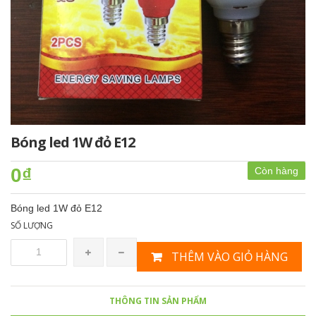
Bóng led 1W đỏ E12
0₫
Còn hàng
Bóng led 1W đỏ E12
SỐ LƯỢNG
THÊM VÀO GIỎ HÀNG
THÔNG TIN SẢN PHẨM