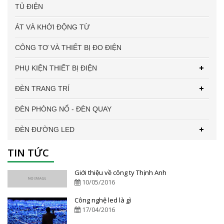
TỦ ĐIỆN
ÁT VÀ KHỞI ĐỘNG TỪ
CÔNG TƠ VÀ THIẾT BỊ ĐO ĐIỆN
PHỤ KIỆN THIẾT BỊ ĐIỆN
ĐÈN TRANG TRÍ
ĐÈN PHÒNG NỔ - ĐÈN QUAY
ĐÈN ĐƯỜNG LED
TIN TỨC
Giới thiệu về công ty Thịnh Anh
10/05/2016
Công nghệ led là gì
17/04/2016