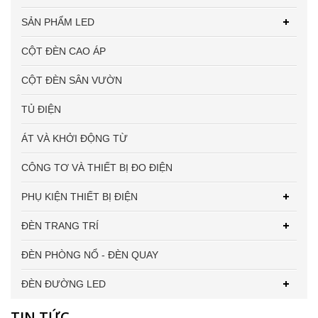
SẢN PHẨM LED
CỘT ĐÈN CAO ÁP
CỘT ĐÈN SÂN VƯỜN
TỦ ĐIỆN
ÁT VÀ KHỞI ĐỘNG TỪ
CÔNG TƠ VÀ THIẾT BỊ ĐO ĐIỆN
PHỤ KIỆN THIẾT BỊ ĐIỆN
ĐÈN TRANG TRÍ
ĐÈN PHÒNG NỔ - ĐÈN QUAY
ĐÈN ĐƯỜNG LED
TIN TỨC