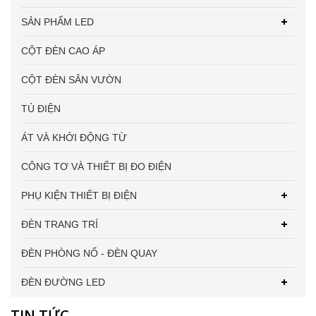
SẢN PHẨM LED
CỘT ĐÈN CAO ÁP
CỘT ĐÈN SÂN VƯỜN
TỦ ĐIỆN
ÁT VÀ KHỞI ĐỘNG TỪ
CÔNG TƠ VÀ THIẾT BỊ ĐO ĐIỆN
PHỤ KIỆN THIẾT BỊ ĐIỆN
ĐÈN TRANG TRÍ
ĐÈN PHÒNG NỔ - ĐÈN QUAY
ĐÈN ĐƯỜNG LED
TIN TỨC