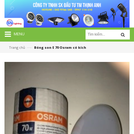
MENU
—›
Trang chủ
Bóng son E 70 Osram có kích