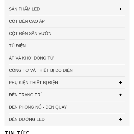
SẢN PHẨM LED
CỘT ĐÈN CAO ÁP
CỘT ĐÈN SÂN VƯỜN
TỦ ĐIỆN
ÁT VÀ KHỞI ĐỘNG TỪ
CÔNG TƠ VÀ THIẾT BỊ ĐO ĐIỆN
PHỤ KIỆN THIẾT BỊ ĐIỆN
ĐÈN TRANG TRÍ
ĐÈN PHÒNG NỔ - ĐÈN QUAY
ĐÈN ĐƯỜNG LED
TIN TỨC