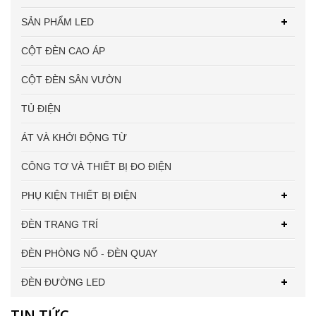
SẢN PHẨM LED
CỘT ĐÈN CAO ÁP
CỘT ĐÈN SÂN VƯỜN
TỦ ĐIỆN
ÁT VÀ KHỞI ĐỘNG TỪ
CÔNG TƠ VÀ THIẾT BỊ ĐO ĐIỆN
PHỤ KIỆN THIẾT BỊ ĐIỆN
ĐÈN TRANG TRÍ
ĐÈN PHÒNG NỔ - ĐÈN QUAY
ĐÈN ĐƯỜNG LED
TIN TỨC