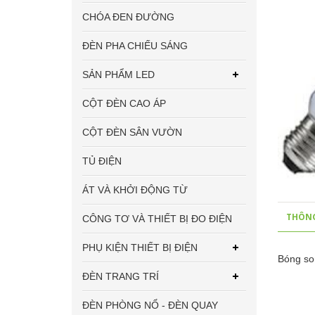
CHÓA ĐEN ĐƯỜNG
ĐÈN PHA CHIẾU SÁNG
SẢN PHẨM LED
CỘT ĐÈN CAO ÁP
CỘT ĐÈN SÂN VƯỜN
TỦ ĐIỆN
ÁT VÀ KHỞI ĐỘNG TỪ
THÔNG
CÔNG TƠ VÀ THIẾT BỊ ĐO ĐIỆN
PHỤ KIỆN THIẾT BỊ ĐIỆN
Bóng so
ĐÈN TRANG TRÍ
ĐÈN PHÒNG NỔ - ĐÈN QUAY