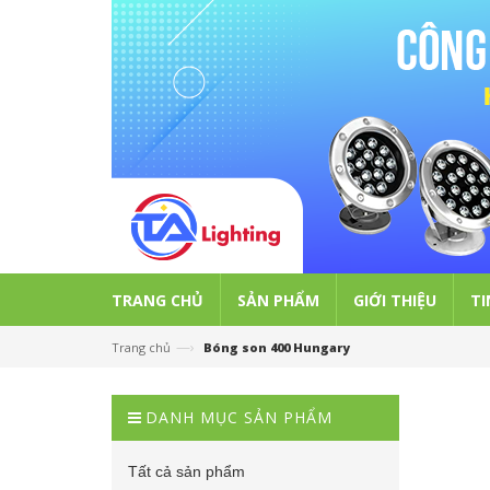
TRANG CHỦ
SẢN PHẨM
GIỚI THIỆU
TI
—›
Trang chủ
Bóng son 400 Hungary
DANH MỤC SẢN PHẨM
Tất cả sản phẩm