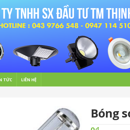
N TỨC
LIÊN HỆ
Bóng s