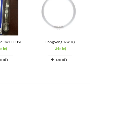
 250W FEIPUSI
Bóng vòng 32W TQ
Bóng Metal
ên hệ
Liên hệ
L
I TIẾT
CHI TIẾT