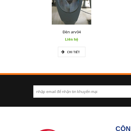
Đèn arv04
Liên hệ
CHI TIẾT
CÔN