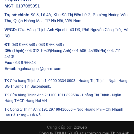
MST
: 0107085951
Trụ sở chính:
Số 3, Lô 4A, Khu Đô Thị Đền Lừ 2, Phường Hoàng Văn
Thụ, Quận Hoàng Mai, TP Hà Nội, Việt Nam.
VPGD:
Cửa Hàng Thịnh Anh Địa chỉ: 40 D3, Phố Nguyễn Công Trứ, Hà
Nội.
ĐT:
043-9766-548 / 043-9766-546 /
DĐ:
(Thịnh) 094-312-1950/(Hoàng Anh) 091-506- 4596/(Phi) 094-711-
4510/
Fax:
043-9766548
Email:
ngohoangphi@gmail.com
TK Cửa hàng Thịnh Anh 1: 0200 0334 0903 - Hoàng Thị Thịnh - Ngân Hàng
SG Thương Tín Sacombank.
TK Cửa hàng Thịnh Anh 2: 1100 1011 899584 - Hoàng Thị Thịnh - Ngân
Hàng TMCP Hàng Hải VN.
TK Công ty Thịnh Anh: 191 297 99416666 – Ngô Hoàng Phi – Chi Nhánh
Hai Bà Trưng – Hà Nội.
Cung cấp bởi
Bizweb
Công ty TNHH SX đầu tư thương mại Thịnh Anh