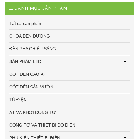
DANH MỤC SẢN PHẨM
Tất cả sản phẩm
CHÓA ĐEN ĐƯỜNG
ĐÈN PHA CHIẾU SÁNG
SẢN PHẨM LED
CỘT ĐÈN CAO ÁP
CỘT ĐÈN SÂN VƯỜN
TỦ ĐIỆN
ÁT VÀ KHỞI ĐỘNG TỪ
CÔNG TƠ VÀ THIẾT BỊ ĐO ĐIỆN
PHỤ KIỆN THIẾT BỊ ĐIỆN