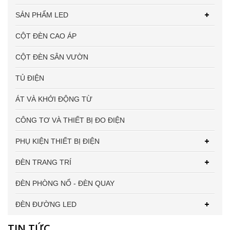
SẢN PHẨM LED
CỘT ĐÈN CAO ÁP
CỘT ĐÈN SÂN VƯỜN
TỦ ĐIỆN
ÁT VÀ KHỞI ĐỘNG TỪ
CÔNG TƠ VÀ THIẾT BỊ ĐO ĐIỆN
PHỤ KIỆN THIẾT BỊ ĐIỆN
ĐÈN TRANG TRÍ
ĐÈN PHÒNG NỔ - ĐÈN QUAY
ĐÈN ĐƯỜNG LED
TIN TỨC