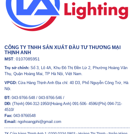
CÔNG TY TNHH SẢN XUẤT ĐẦU TƯ THƯƠNG MẠI
THỊNH ANH
MST
: 0107085951
Trụ sở chính:
Số 3, Lô 4A, Khu Đô Thị Đền Lừ 2, Phường Hoàng Văn
Thụ, Quận Hoàng Mai, TP Hà Nội, Việt Nam.
VPGD:
Cửa Hàng Thịnh Anh Địa chỉ: 40 D3, Phố Nguyễn Công Trứ, Hà
Nội.
ĐT:
043-9766-548 / 043-9766-546 /
DĐ:
(Thịnh) 094-312-1950/(Hoàng Anh) 091-506- 4596/(Phi) 094-711-
4510/
Fax:
043-9766548
Email:
ngohoangphi@gmail.com
TK Cửa hàng Thịnh Anh 1: 0200 0334 0903 - Hoàng Thị Thịnh - Ngân Hàng