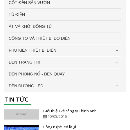
CỘT ĐÈN SÂN VƯỜN
TỦ ĐIỆN
ÁT VÀ KHỞI ĐỘNG TỪ
CÔNG TƠ VÀ THIẾT BỊ ĐO ĐIỆN
PHỤ KIỆN THIẾT BỊ ĐIỆN
ĐÈN TRANG TRÍ
ĐÈN PHÒNG NỔ - ĐÈN QUAY
ĐÈN ĐƯỜNG LED
TIN TỨC
Giới thiệu về công ty Thịnh Anh
10/05/2016
Công nghệ led là gì