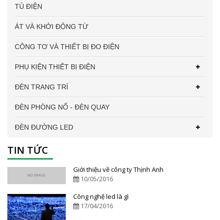
TỦ ĐIỆN
ÁT VÀ KHỞI ĐỘNG TỪ
CÔNG TƠ VÀ THIẾT BỊ ĐO ĐIỆN
PHỤ KIỆN THIẾT BỊ ĐIỆN
ĐÈN TRANG TRÍ
ĐÈN PHÒNG NỔ - ĐÈN QUAY
ĐÈN ĐƯỜNG LED
TIN TỨC
Giới thiệu về công ty Thịnh Anh
10/05/2016
Công nghệ led là gì
17/04/2016