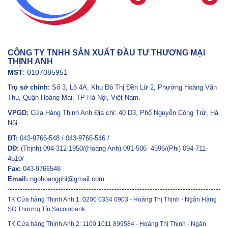
CÔNG TY TNHH SẢN XUẤT ĐẦU TƯ THƯƠNG MẠI
THỊNH ANH
MST
: 0107085951
Trụ sở chính:
Số 3, Lô 4A, Khu Đô Thị Đền Lừ 2, Phường Hoàng Văn
Thụ, Quận Hoàng Mai, TP Hà Nội, Việt Nam.
VPGD:
Cửa Hàng Thịnh Anh Địa chỉ: 40 D3, Phố Nguyễn Công Trứ, Hà
Nội.
ĐT:
043-9766-548 / 043-9766-546 /
DĐ:
(Thịnh) 094-312-1950/(Hoàng Anh) 091-506- 4596/(Phi) 094-711-
4510/
Fax:
043-9766548
Email:
ngohoangphi@gmail.com
TK Cửa hàng Thịnh Anh 1: 0200 0334 0903 - Hoàng Thị Thịnh - Ngân Hàng
SG Thương Tín Sacombank.
TK Cửa hàng Thịnh Anh 2: 1100 1011 899584 - Hoàng Thị Thịnh - Ngân