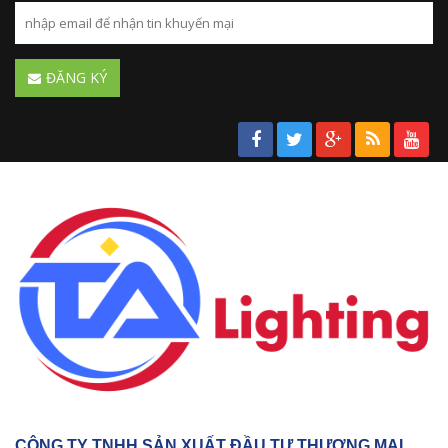
ĐĂNG KÝ
CÔNG TY TNHH SẢN XUẤT ĐẦU TƯ THƯƠNG MẠI