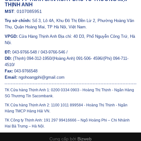
THỊNH ANH
MST
: 0107085951
Trụ sở chính:
Số 3, Lô 4A, Khu Đô Thị Đền Lừ 2, Phường Hoàng Văn
Thụ, Quận Hoàng Mai, TP Hà Nội, Việt Nam.
VPGD:
Cửa Hàng Thịnh Anh Địa chỉ: 40 D3, Phố Nguyễn Công Trứ, Hà
Nội.
ĐT:
043-9766-548 / 043-9766-546 /
DĐ:
(Thịnh) 094-312-1950/(Hoàng Anh) 091-506- 4596/(Phi) 094-711-
4510/
Fax:
043-9766548
Email:
ngohoangphi@gmail.com
TK Cửa hàng Thịnh Anh 1: 0200 0334 0903 - Hoàng Thị Thịnh - Ngân Hàng
SG Thương Tín Sacombank.
TK Cửa hàng Thịnh Anh 2: 1100 1011 899584 - Hoàng Thị Thịnh - Ngân
Hàng TMCP Hàng Hải VN.
TK Công ty Thịnh Anh: 191 297 99416666 – Ngô Hoàng Phi – Chi Nhánh
Hai Bà Trưng – Hà Nội.
Cung cấp bởi
Bizweb