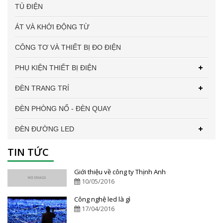
TỦ ĐIỆN
ÁT VÀ KHỞI ĐỘNG TỪ
CÔNG TƠ VÀ THIẾT BỊ ĐO ĐIỆN
PHỤ KIỆN THIẾT BỊ ĐIỆN
ĐÈN TRANG TRÍ
ĐÈN PHÒNG NỔ - ĐÈN QUAY
ĐÈN ĐƯỜNG LED
TIN TỨC
Giới thiệu về công ty Thịnh Anh
10/05/2016
Công nghệ led là gì
17/04/2016