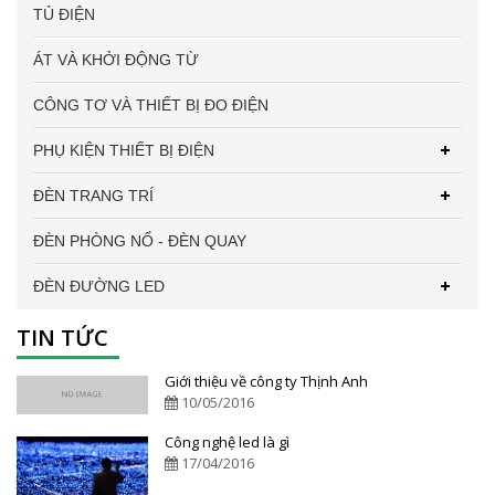
TỦ ĐIỆN
ÁT VÀ KHỞI ĐỘNG TỪ
CÔNG TƠ VÀ THIẾT BỊ ĐO ĐIỆN
PHỤ KIỆN THIẾT BỊ ĐIỆN
ĐÈN TRANG TRÍ
ĐÈN PHÒNG NỔ - ĐÈN QUAY
ĐÈN ĐƯỜNG LED
TIN TỨC
Giới thiệu về công ty Thịnh Anh
10/05/2016
Công nghệ led là gì
17/04/2016