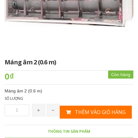
Máng âm 2 (0.6 m)
0₫
Còn hàng
Máng âm 2 (0.6 m)
SỐ LƯỢNG
THÊM VÀO GIỎ HÀNG
THÔNG TIN SẢN PHẨM