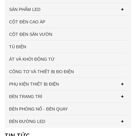
SẢN PHẨM LED
CỘT ĐÈN CAO ÁP
CỘT ĐÈN SÂN VƯỜN
TỦ ĐIỆN
ÁT VÀ KHỞI ĐỘNG TỪ
CÔNG TƠ VÀ THIẾT BỊ ĐO ĐIỆN
PHỤ KIỆN THIẾT BỊ ĐIỆN
ĐÈN TRANG TRÍ
ĐÈN PHÒNG NỔ - ĐÈN QUAY
ĐÈN ĐƯỜNG LED
TIN TỨC