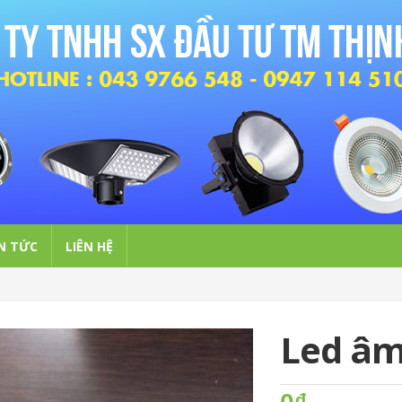
N TỨC
LIÊN HỆ
Led âm