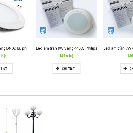
Led âm trần 9W vàng 44083 Philips
Led âm trần 7W 
Led âm trần 9W vàng DN024B, phi 125 Philips
 hệ
Liên hệ
Li
 TIẾT
CHI TIẾT
CH