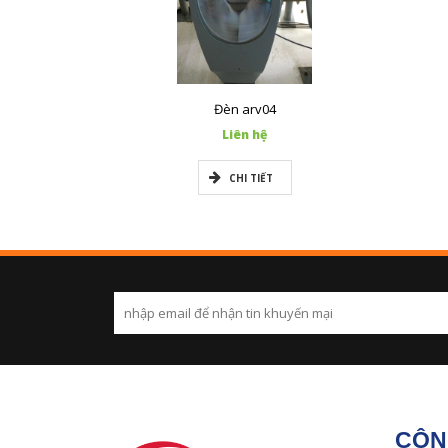
Đèn arv04
Liên hệ
CHI TIẾT
CÔN