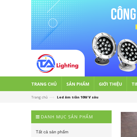
TRANG CHỦ
SẢN PHẨM
GIỚI THIỆU
TI
—›
Trang chủ
Led âm trần 10W V sâu
DANH MỤC SẢN PHẨM
Tất cả sản phẩm