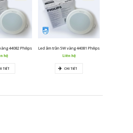
vàng 44082 Philips
Led âm trần 5W vàng 44081 Philips
ên hệ
Liên hệ
L
I TIẾT
CHI TIẾT