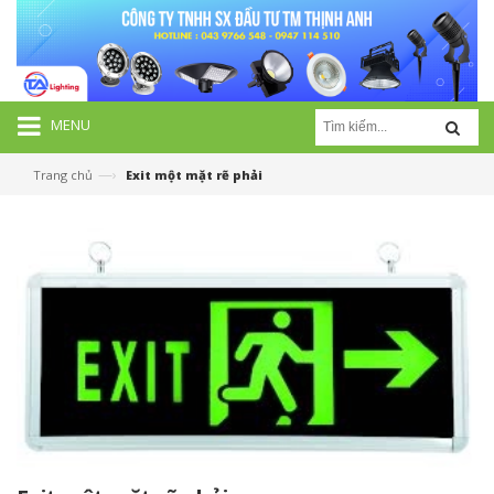
MENU
—›
Trang chủ
Exit một mặt rẽ phải