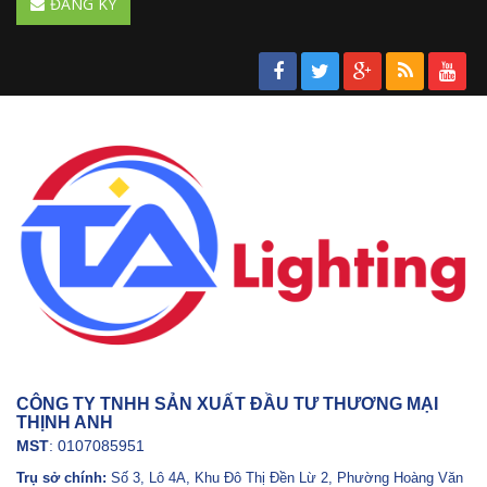
ĐĂNG KÝ
CÔNG TY TNHH SẢN XUẤT ĐẦU TƯ THƯƠNG MẠI
THỊNH ANH
MST
: 0107085951
Trụ sở chính:
Số 3, Lô 4A, Khu Đô Thị Đền Lừ 2, Phường Hoàng Văn