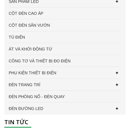
SẢN PHẨM LED
CỘT ĐÈN CAO ÁP
CỘT ĐÈN SÂN VƯỜN
TỦ ĐIỆN
ÁT VÀ KHỞI ĐỘNG TỪ
CÔNG TƠ VÀ THIẾT BỊ ĐO ĐIỆN
PHỤ KIỆN THIẾT BỊ ĐIỆN
ĐÈN TRANG TRÍ
ĐÈN PHÒNG NỔ - ĐÈN QUAY
ĐÈN ĐƯỜNG LED
TIN TỨC