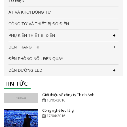
TỦ ĐIỆN
ÁT VÀ KHỞI ĐỘNG TỪ
CÔNG TƠ VÀ THIẾT BỊ ĐO ĐIỆN
PHỤ KIỆN THIẾT BỊ ĐIỆN
ĐÈN TRANG TRÍ
ĐÈN PHÒNG NỔ - ĐÈN QUAY
ĐÈN ĐƯỜNG LED
TIN TỨC
Giới thiệu về công ty Thịnh Anh
10/05/2016
Công nghệ led là gì
17/04/2016