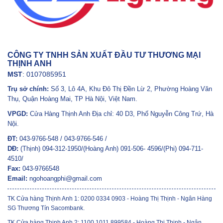
CÔNG TY TNHH SẢN XUẤT ĐẦU TƯ THƯƠNG MẠI
THỊNH ANH
MST
: 0107085951
Trụ sở chính:
Số 3, Lô 4A, Khu Đô Thị Đền Lừ 2, Phường Hoàng Văn
Thụ, Quận Hoàng Mai, TP Hà Nội, Việt Nam.
VPGD:
Cửa Hàng Thịnh Anh Địa chỉ: 40 D3, Phố Nguyễn Công Trứ, Hà
Nội.
ĐT:
043-9766-548 / 043-9766-546 /
DĐ:
(Thịnh) 094-312-1950/(Hoàng Anh) 091-506- 4596/(Phi) 094-711-
4510/
Fax:
043-9766548
Email:
ngohoangphi@gmail.com
TK Cửa hàng Thịnh Anh 1: 0200 0334 0903 - Hoàng Thị Thịnh - Ngân Hàng
SG Thương Tín Sacombank.
TK Cửa hàng Thịnh Anh 2: 1100 1011 899584 - Hoàng Thị Thịnh - Ngân