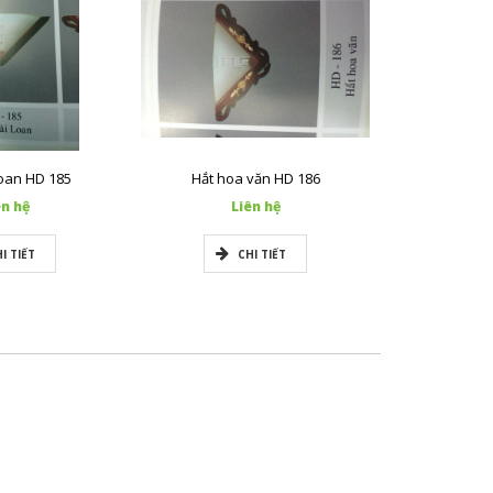
Loan HD 185
Hắt hoa văn HD 186
Vuông thọ
ên hệ
Liên hệ
L
I TIẾT
CHI TIẾT