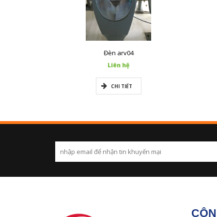
Đèn arv04
Liên hệ
CHI TIẾT
CÔN