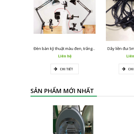
Dây liền đui 5
Đèn bàn kỹ thuật màu đen, trắng, xanh dương
Liên hệ
Liên
CHI TIẾT
CHI
SẢN PHẨM MỚI NHẤT