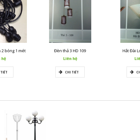
m 2 bóng 1 mét
Đèn thả 3 HD 109
Hắt Đài 
 hệ
Liên hệ
Li
 TIẾT
CHI TIẾT
CH