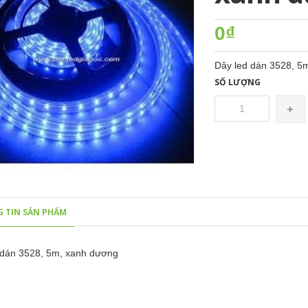
0₫
Dây led dán 3528, 
SỐ LƯỢNG
 TIN SẢN PHẨM
 dán 3528, 5m, xanh dương