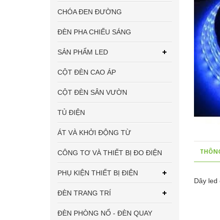
CHÓA ĐEN ĐƯỜNG
ĐÈN PHA CHIẾU SÁNG
SẢN PHẨM LED
CỘT ĐÈN CAO ÁP
CỘT ĐÈN SÂN VƯỜN
TỦ ĐIỆN
ÁT VÀ KHỞI ĐỘNG TỪ
THÔNG
CÔNG TƠ VÀ THIẾT BỊ ĐO ĐIỆN
PHỤ KIỆN THIẾT BỊ ĐIỆN
Dây led
ĐÈN TRANG TRÍ
ĐÈN PHÒNG NỔ - ĐÈN QUAY