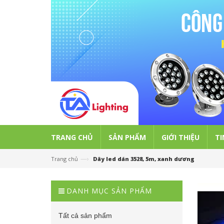
TRANG CHỦ
SẢN PHẨM
GIỚI THIỆU
TI
—›
Trang chủ
Dây led dán 3528, 5m, xanh dương
DANH MỤC SẢN PHẨM
Tất cả sản phẩm