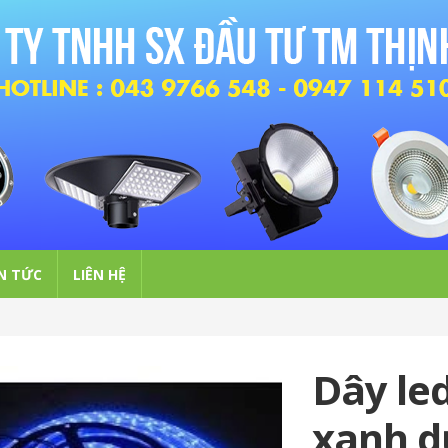
N TỨC
LIÊN HỆ
Dây le
xanh 