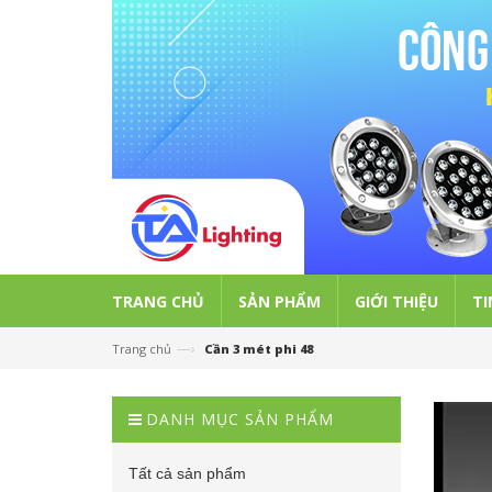
TRANG CHỦ
SẢN PHẨM
GIỚI THIỆU
TI
—›
Trang chủ
Cần 3 mét phi 48
DANH MỤC SẢN PHẨM
Tất cả sản phẩm