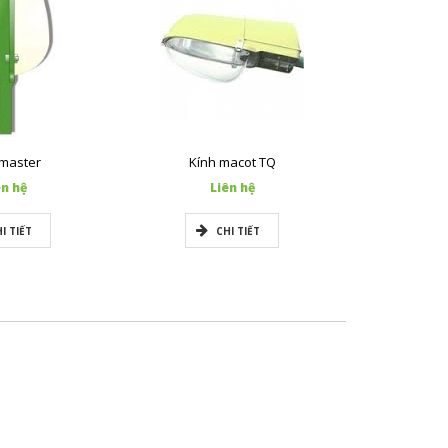
 master
Kính macot TQ
Đè
ên hệ
Liên hệ
L
I TIẾT
CHI TIẾT