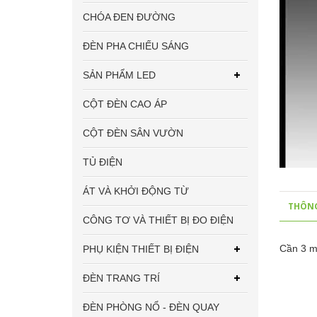
CHÓA ĐEN ĐƯỜNG
ĐÈN PHA CHIẾU SÁNG
SẢN PHẨM LED
CỘT ĐÈN CAO ÁP
CỘT ĐÈN SÂN VƯỜN
TỦ ĐIỆN
ÁT VÀ KHỞI ĐỘNG TỪ
THÔNG
CÔNG TƠ VÀ THIẾT BỊ ĐO ĐIỆN
Cần 3 m
PHỤ KIỆN THIẾT BỊ ĐIỆN
ĐÈN TRANG TRÍ
ĐÈN PHÒNG NỔ - ĐÈN QUAY