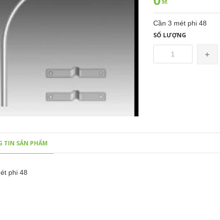
0₫
Cần 3 mét phi 48
SỐ LƯỢNG
 TIN SẢN PHẨM
ét phi 48