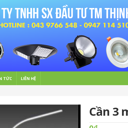
N TỨC
LIÊN HỆ
Cần 3 