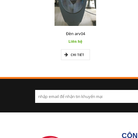
Đèn arv04
Liên hệ
CHI TIẾT
CÔN