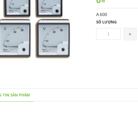
0₫
A 600
SỐ LƯỢNG
 TIN SẢN PHẨM