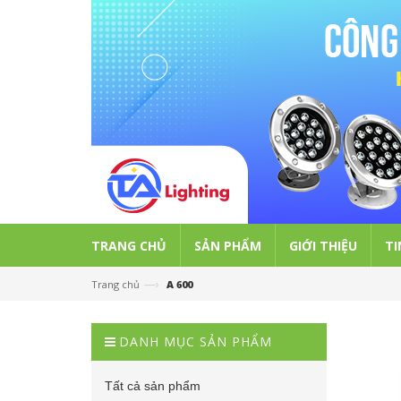
TRANG CHỦ
SẢN PHẨM
GIỚI THIỆU
TI
—›
Trang chủ
A 600
DANH MỤC SẢN PHẨM
Tất cả sản phẩm