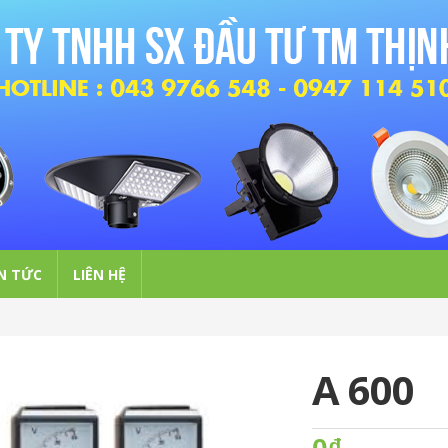
N TỨC
LIÊN HỆ
A 600