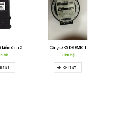
5 kiểm định 2
Công tơ K5 KĐ EMIC 1
A 1
ên hệ
Liên hệ
L
I TIẾT
CHI TIẾT