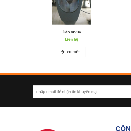
Đèn arv04
Liên hệ
CHI TIẾT
CÔN