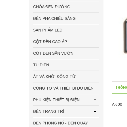
CHÓA ĐEN ĐƯỜNG
ĐÈN PHA CHIẾU SÁNG
SẢN PHẨM LED
CỘT ĐÈN CAO ÁP
CỘT ĐÈN SÂN VƯỜN
TỦ ĐIỆN
ÁT VÀ KHỞI ĐỘNG TỪ
THÔNG
CÔNG TƠ VÀ THIẾT BỊ ĐO ĐIỆN
PHỤ KIỆN THIẾT BỊ ĐIỆN
A 600
ĐÈN TRANG TRÍ
ĐÈN PHÒNG NỔ - ĐÈN QUAY