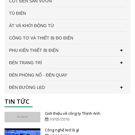
CỘT ĐÈN SÂN VƯỜN
TỦ ĐIỆN
ÁT VÀ KHỞI ĐỘNG TỪ
CÔNG TƠ VÀ THIẾT BỊ ĐO ĐIỆN
PHỤ KIỆN THIẾT BỊ ĐIỆN
ĐÈN TRANG TRÍ
ĐÈN PHÒNG NỔ - ĐÈN QUAY
ĐÈN ĐƯỜNG LED
TIN TỨC
Giới thiệu về công ty Thịnh Anh
10/05/2016
Công nghệ led là gì