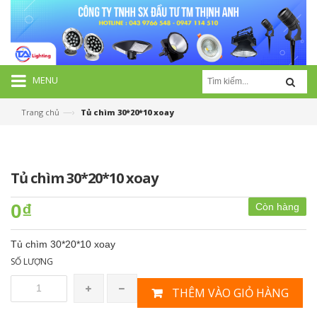
MENU
—›
Trang chủ
Tủ chìm 30*20*10 xoay
Tủ chìm 30*20*10 xoay
0₫
Còn hàng
Tủ chìm 30*20*10 xoay
SỐ LƯỢNG
THÊM VÀO GIỎ HÀNG