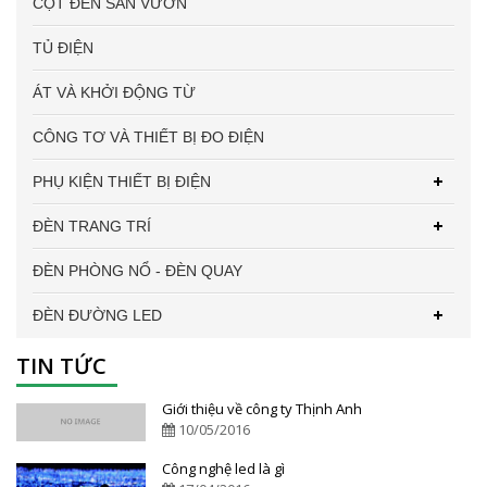
CỘT ĐÈN SÂN VƯỜN
TỦ ĐIỆN
ÁT VÀ KHỞI ĐỘNG TỪ
CÔNG TƠ VÀ THIẾT BỊ ĐO ĐIỆN
PHỤ KIỆN THIẾT BỊ ĐIỆN
ĐÈN TRANG TRÍ
ĐÈN PHÒNG NỔ - ĐÈN QUAY
ĐÈN ĐƯỜNG LED
TIN TỨC
Giới thiệu về công ty Thịnh Anh
10/05/2016
Công nghệ led là gì