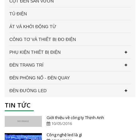
CỘT ĐÈN SÂN VƯỜN
TỦ ĐIỆN
ÁT VÀ KHỞI ĐỘNG TỪ
CÔNG TƠ VÀ THIẾT BỊ ĐO ĐIỆN
PHỤ KIỆN THIẾT BỊ ĐIỆN
ĐÈN TRANG TRÍ
ĐÈN PHÒNG NỔ - ĐÈN QUAY
ĐÈN ĐƯỜNG LED
TIN TỨC
Giới thiệu về công ty Thịnh Anh
10/05/2016
Công nghệ led là gì