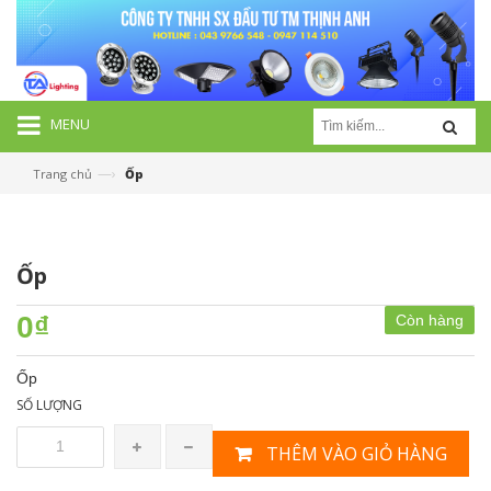
MENU
—›
Trang chủ
Ốp
Ốp
0₫
Còn hàng
Ốp
SỐ LƯỢNG
THÊM VÀO GIỎ HÀNG