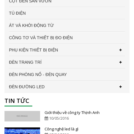
CỘT ĐÈN SÂN VƯỜN
TỦ ĐIỆN
ÁT VÀ KHỞI ĐỘNG TỪ
CÔNG TƠ VÀ THIẾT BỊ ĐO ĐIỆN
PHỤ KIỆN THIẾT BỊ ĐIỆN
ĐÈN TRANG TRÍ
ĐÈN PHÒNG NỔ - ĐÈN QUAY
ĐÈN ĐƯỜNG LED
TIN TỨC
Giới thiệu về công ty Thịnh Anh
10/05/2016
Công nghệ led là gì