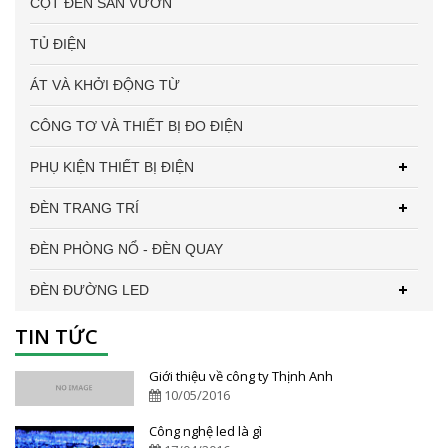
CỘT ĐÈN SÂN VƯỜN
TỦ ĐIỆN
ÁT VÀ KHỞI ĐỘNG TỪ
CÔNG TƠ VÀ THIẾT BỊ ĐO ĐIỆN
PHỤ KIỆN THIẾT BỊ ĐIỆN
ĐÈN TRANG TRÍ
ĐÈN PHÒNG NỔ - ĐÈN QUAY
ĐÈN ĐƯỜNG LED
TIN TỨC
Giới thiệu về công ty Thịnh Anh
10/05/2016
Công nghệ led là gì