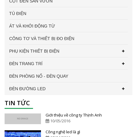
CỘT ĐÈN SÂN VƯỜN
TỦ ĐIỆN
ÁT VÀ KHỞI ĐỘNG TỪ
CÔNG TƠ VÀ THIẾT BỊ ĐO ĐIỆN
PHỤ KIỆN THIẾT BỊ ĐIỆN
ĐÈN TRANG TRÍ
ĐÈN PHÒNG NỔ - ĐÈN QUAY
ĐÈN ĐƯỜNG LED
TIN TỨC
Giới thiệu về công ty Thịnh Anh
10/05/2016
Công nghệ led là gì