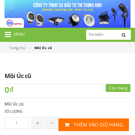
MENU
—›
Trang chủ
Mồi Úc cũ
Mồi Úc cũ
0₫
Còn hàng
Mồi Úc cũ
SỐ LƯỢNG
THÊM VÀO GIỎ HÀNG