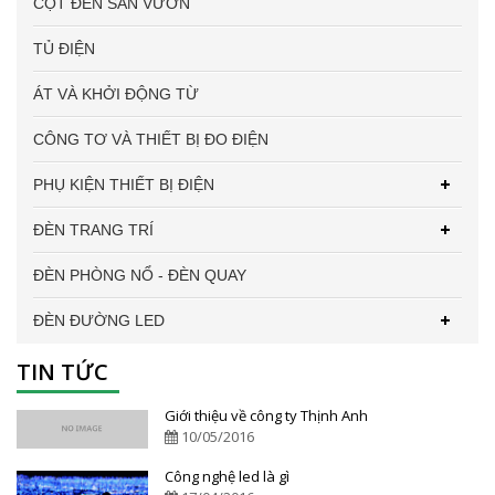
CỘT ĐÈN SÂN VƯỜN
TỦ ĐIỆN
ÁT VÀ KHỞI ĐỘNG TỪ
CÔNG TƠ VÀ THIẾT BỊ ĐO ĐIỆN
PHỤ KIỆN THIẾT BỊ ĐIỆN
ĐÈN TRANG TRÍ
ĐÈN PHÒNG NỔ - ĐÈN QUAY
ĐÈN ĐƯỜNG LED
TIN TỨC
Giới thiệu về công ty Thịnh Anh
10/05/2016
Công nghệ led là gì