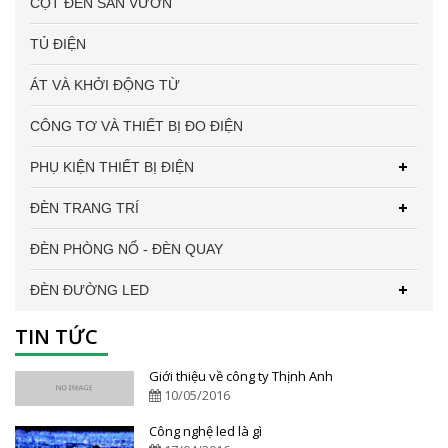
CỘT ĐÈN SÂN VƯỜN
TỦ ĐIỆN
ÁT VÀ KHỞI ĐỘNG TỪ
CÔNG TƠ VÀ THIẾT BỊ ĐO ĐIỆN
PHỤ KIỆN THIẾT BỊ ĐIỆN
ĐÈN TRANG TRÍ
ĐÈN PHÒNG NỔ - ĐÈN QUAY
ĐÈN ĐƯỜNG LED
TIN TỨC
Giới thiệu về công ty Thịnh Anh
10/05/2016
Công nghệ led là gì