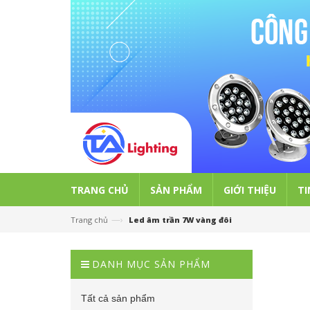
TRANG CHỦ
SẢN PHẨM
GIỚI THIỆU
TI
—›
Trang chủ
Led âm trần 7W vàng đôi
DANH MỤC SẢN PHẨM
Tất cả sản phẩm