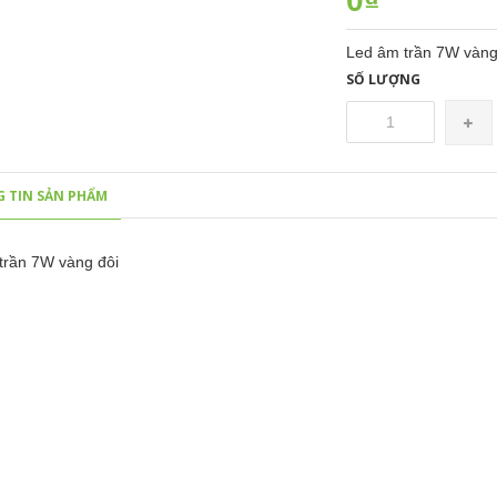
0₫
Led âm trần 7W vàng
SỐ LƯỢNG
 TIN SẢN PHẨM
trần 7W vàng đôi