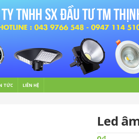
N TỨC
LIÊN HỆ
Led âm