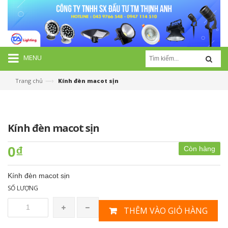
MENU
—›
Trang chủ
Kính đèn macot sịn
Kính đèn macot sịn
0₫
Còn hàng
Kính đèn macot sịn
SỐ LƯỢNG
THÊM VÀO GIỎ HÀNG