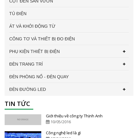
CỘT ĐÈN SÂN VƯỜN
TỦ ĐIỆN
ÁT VÀ KHỞI ĐỘNG TỪ
CÔNG TƠ VÀ THIẾT BỊ ĐO ĐIỆN
PHỤ KIỆN THIẾT BỊ ĐIỆN
ĐÈN TRANG TRÍ
ĐÈN PHÒNG NỔ - ĐÈN QUAY
ĐÈN ĐƯỜNG LED
TIN TỨC
Giới thiệu về công ty Thịnh Anh
10/05/2016
Công nghệ led là gì