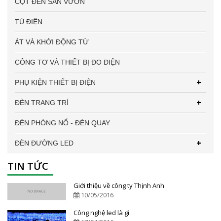
CỘT ĐÈN SÂN VƯỜN
TỦ ĐIỆN
ÁT VÀ KHỞI ĐỘNG TỪ
CÔNG TƠ VÀ THIẾT BỊ ĐO ĐIỆN
PHỤ KIỆN THIẾT BỊ ĐIỆN
ĐÈN TRANG TRÍ
ĐÈN PHÒNG NỔ - ĐÈN QUAY
ĐÈN ĐƯỜNG LED
TIN TỨC
Giới thiệu về công ty Thịnh Anh
10/05/2016
Công nghệ led là gì