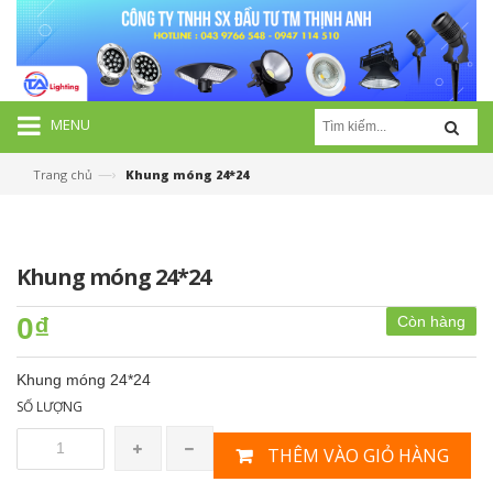
MENU
—›
Trang chủ
Khung móng 24*24
Khung móng 24*24
0₫
Còn hàng
Khung móng 24*24
SỐ LƯỢNG
THÊM VÀO GIỎ HÀNG