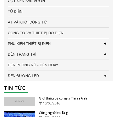
CỘT ĐÈN SÂN VƯỜN
TỦ ĐIỆN
ÁT VÀ KHỞI ĐỘNG TỪ
CÔNG TƠ VÀ THIẾT BỊ ĐO ĐIỆN
PHỤ KIỆN THIẾT BỊ ĐIỆN
ĐÈN TRANG TRÍ
ĐÈN PHÒNG NỔ - ĐÈN QUAY
ĐÈN ĐƯỜNG LED
TIN TỨC
Giới thiệu về công ty Thịnh Anh
10/05/2016
Công nghệ led là gì