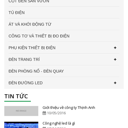
CỘT ĐÈN SÂN VƯỜN
TỦ ĐIỆN
ÁT VÀ KHỞI ĐỘNG TỪ
CÔNG TƠ VÀ THIẾT BỊ ĐO ĐIỆN
PHỤ KIỆN THIẾT BỊ ĐIỆN
ĐÈN TRANG TRÍ
ĐÈN PHÒNG NỔ - ĐÈN QUAY
ĐÈN ĐƯỜNG LED
TIN TỨC
Giới thiệu về công ty Thịnh Anh
10/05/2016
Công nghệ led là gì