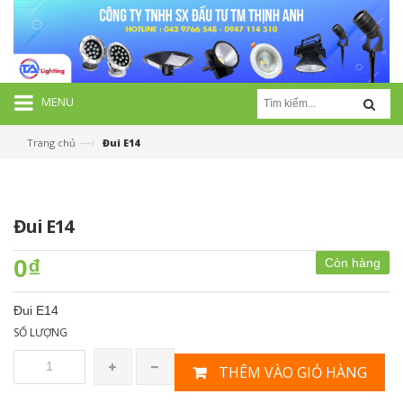
MENU
—›
Trang chủ
Đui E14
Đui E14
0₫
Còn hàng
Đui E14
SỐ LƯỢNG
THÊM VÀO GIỎ HÀNG