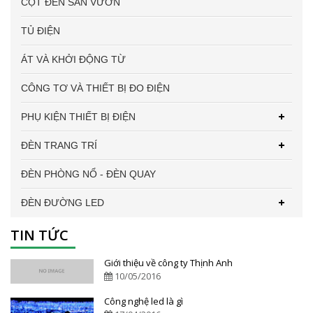
CỘT ĐÈN SÂN VƯỜN
TỦ ĐIỆN
ÁT VÀ KHỞI ĐỘNG TỪ
CÔNG TƠ VÀ THIẾT BỊ ĐO ĐIỆN
PHỤ KIỆN THIẾT BỊ ĐIỆN
ĐÈN TRANG TRÍ
ĐÈN PHÒNG NỔ - ĐÈN QUAY
ĐÈN ĐƯỜNG LED
TIN TỨC
Giới thiệu về công ty Thịnh Anh
10/05/2016
Công nghệ led là gì