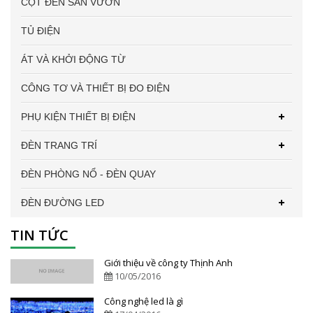
CỘT ĐÈN SÂN VƯỜN
TỦ ĐIỆN
ÁT VÀ KHỞI ĐỘNG TỪ
CÔNG TƠ VÀ THIẾT BỊ ĐO ĐIỆN
PHỤ KIỆN THIẾT BỊ ĐIỆN
ĐÈN TRANG TRÍ
ĐÈN PHÒNG NỔ - ĐÈN QUAY
ĐÈN ĐƯỜNG LED
TIN TỨC
Giới thiệu về công ty Thịnh Anh
10/05/2016
Công nghệ led là gì