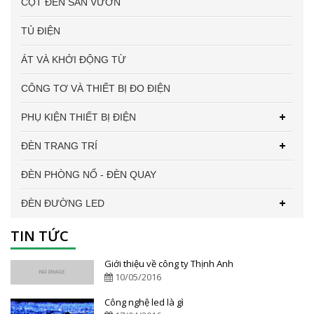
CỘT ĐÈN SÂN VƯỜN
TỦ ĐIỆN
ÁT VÀ KHỞI ĐỘNG TỪ
CÔNG TƠ VÀ THIẾT BỊ ĐO ĐIỆN
PHỤ KIỆN THIẾT BỊ ĐIỆN
ĐÈN TRANG TRÍ
ĐÈN PHÒNG NỔ - ĐÈN QUAY
ĐÈN ĐƯỜNG LED
TIN TỨC
Giới thiệu về công ty Thịnh Anh
10/05/2016
Công nghệ led là gì