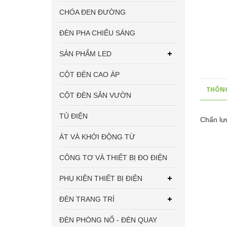
CHÓA ĐEN ĐƯỜNG
ĐÈN PHA CHIẾU SÁNG
SẢN PHẨM LED
CỘT ĐÈN CAO ÁP
THÔNG
CỘT ĐÈN SÂN VƯỜN
TỦ ĐIỆN
Chấn lư
ÁT VÀ KHỞI ĐỘNG TỪ
CÔNG TƠ VÀ THIẾT BỊ ĐO ĐIỆN
PHỤ KIỆN THIẾT BỊ ĐIỆN
ĐÈN TRANG TRÍ
ĐÈN PHÒNG NỔ - ĐÈN QUAY