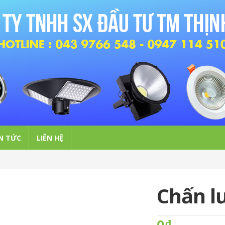
N TỨC
LIÊN HỆ
Chấn l